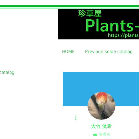
​珍草屋
HOME
Previous solde catalog
catalog
その他
大竹 洸希
管理者