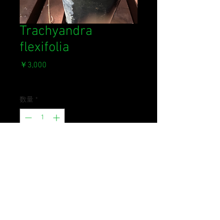
Trachyandra
flexifolia
価
￥3,000
格
消費税込み
数量
*
カートに追加する
南アの業者により持ち込まれた種。
Trachyandra flexifoliaの名前で来て
いますが詳細は不明。