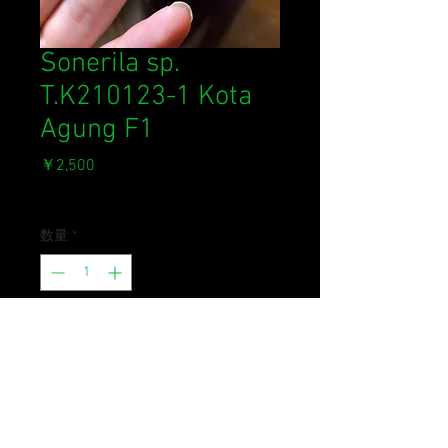
Sonerila sp.
T.K210123-1 Kota
Agung F1
価
￥2,500
格
消費税込み
数量
*
在庫なし
再入荷通知をリクエスト
スマトラ南部で採取されたSonerila