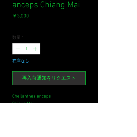
anceps Chiang Mai
価
￥3,000
格
消費税込み
数量
*
在庫なし
再入荷通知をリクエスト
Cheilanthes anceps
Chiang Mai
[NM2024.DP06TH]
イワウラジロやヒメウラジロの仲間
の南方系種。
おそらくケース栽培は不向きです