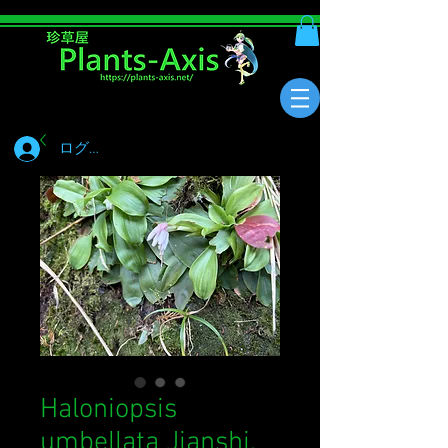
ログイン
Haloniopsis
umbellata Jianshi,