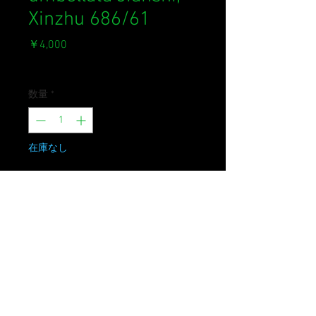
Xinzhu 686/61
価
￥4,000
格
消費税込み
数量
*
在庫なし
再入荷通知をリクエスト
台湾固有のショウジョウバカマ。結
構かわいいです。
草刈りされていた場所なので葉に傷
みがあります。