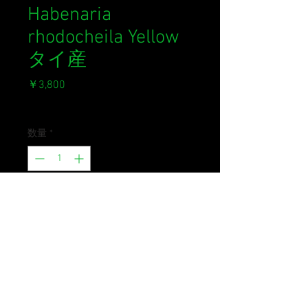
Habenaria
rhodocheila Yellow
タイ産
価
￥3,800
格
消費税込み
数量
*
在庫なし
再入荷通知をリクエスト
タイ産のハベナリア。黄色花個体で
す。