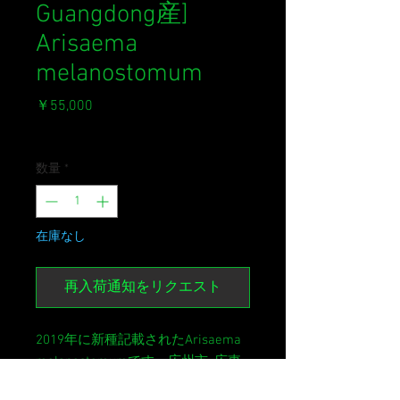
Guangdong産]
Arisaema
melanostomum
価
￥55,000
格
消費税込み
数量
*
在庫なし
再入荷通知をリクエスト
2019年に新種記載されたArisaema  
melanostomumです。広州市, 広東
省産。