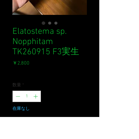
Elatostema sp.
Nopphitam
TK260915 F3実生
価
￥2,800
格
消費税込み
数量
*
在庫なし
再入荷通知をリクエスト