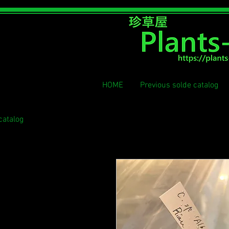
​珍草屋
HOME
Previous solde catalog
catalog