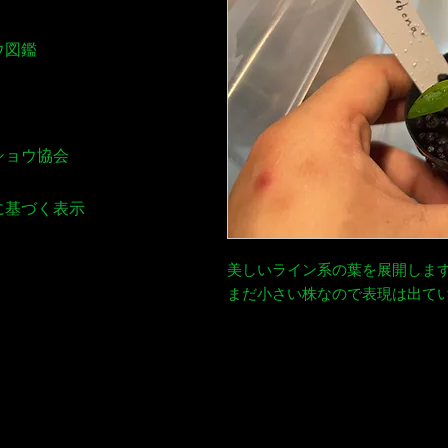
ウ図鑑
ショウ協会
に基づく表示
美しいライン系の葉を展開しま
まだ小さい株なので表現は出て