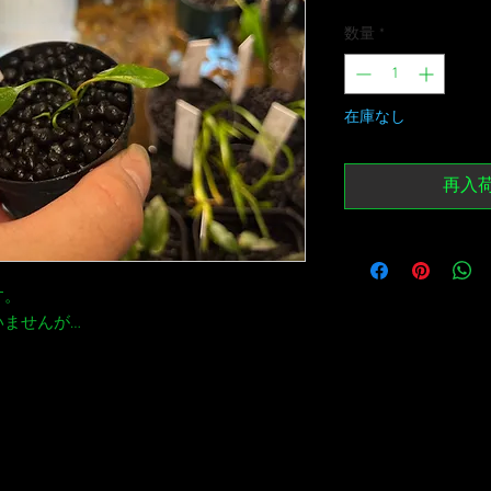
数量
*
在庫なし
再入
す。
いませんが…