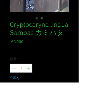
Cryptocoryne lingua
Sambas カミハタ
価
￥3,000
格
消費税込み
数量
*
在庫なし
再入荷通知をリクエスト
カミハタインドネシア便2024.01の