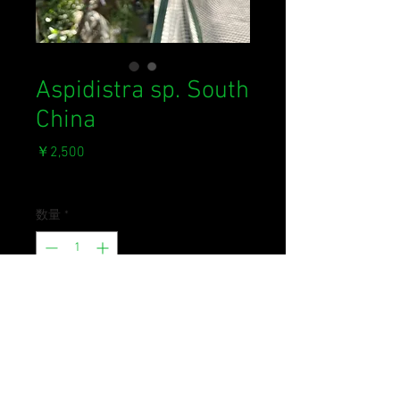
Aspidistra sp. South
China
価
￥2,500
格
消費税込み
数量
*
在庫なし
再入荷通知をリクエスト
葉模様の綺麗なAspidistra。由来な