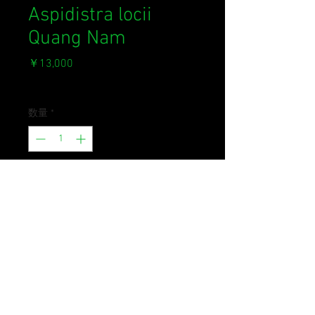
Aspidistra locii
Quang Nam
価
￥13,000
格
消費税込み
数量
*
在庫なし
再入荷通知をリクエスト
ベトナムより記載された面白い花を
咲かせるハランの一種。