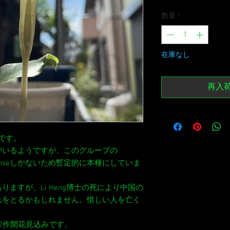
数量
*
在庫なし
再入
プです。
がいるようですが、このグループの
ngxienseしかないため暫定的に本種にしていま
ますが、Li Heng博士の死により中国の
れをとるかもしれません。惜しい人を亡く
2作開花見込みです。