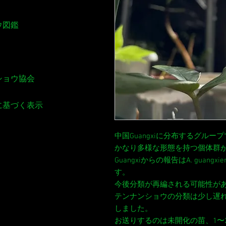
ウ図鑑
ショウ協会
に基づく表示
中国Guangxiに分布するグルー
かなり多様な形態を持つ個体群
Guangxiからの報告はA. gua
す。
今後分類が再編される可能性があり
テンナンショウの分類は少し遅
しました。
お送りするのは未開化の苗、1〜