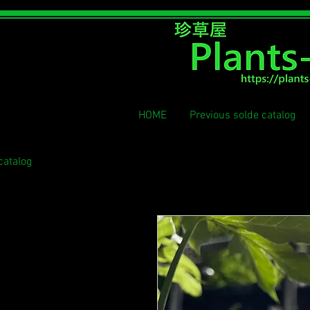
​珍草屋
HOME
Previous solde catalog
catalog