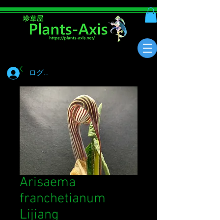
ログイン
Arisaema
franchetianum
Lijiang