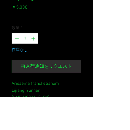
価
￥5,000
格
消費税込み
数量
*
在庫なし
再入荷通知をリクエスト
Arisaema franchetianum
Lijiang, Yunnan
[NMPV2023.LJ01CN]
A. fargesiiと混同されがちな本種。
この個体はかなりA. fargesii寄りで
すが、分布域からA. franchetianum
と同定。