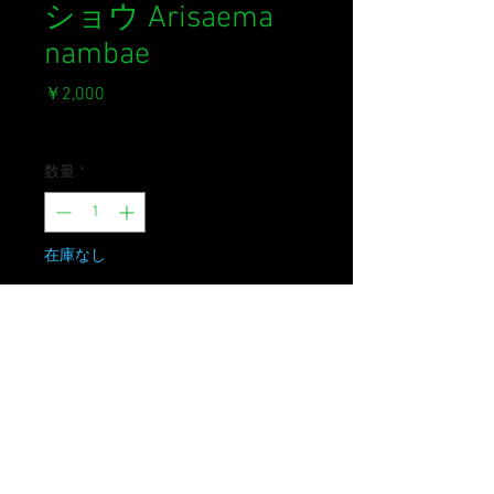
ショウ Arisaema
nambae
価
￥2,000
格
消費税込み
数量
*
在庫なし
再入荷通知をリクエスト
岡山県から広島県東部に分布する珍
しい種。
なかなか珍しく、流通も見当たりま
せん。